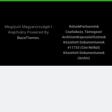
Megújuló Magyarországért
Rólunk
Partnereink
Alapítvány Powered By
Csatlakozz, Támogass!
Archívum
Kapcsolat
Számok
.
BlazeThemes
Közzétett Dokumentumok
#11733 (cím Nélkül)
Közzétett Dokumentumok
(archív)