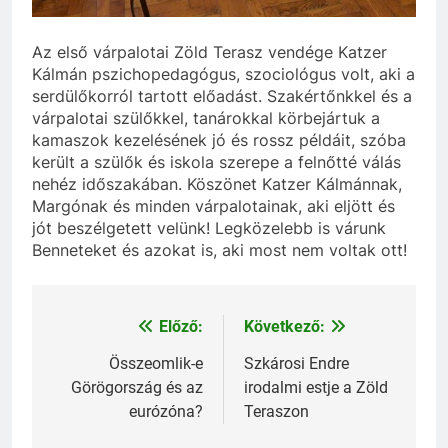
Az első várpalotai Zöld Terasz vendége Katzer
Kálmán pszichopedagógus, szociológus volt, aki a
serdülőkorról tartott előadást. Szakértőnkkel és a
várpalotai szülőkkel, tanárokkal körbejártuk a
kamaszok kezelésének jó és rossz példáit, szóba
került a szülők és iskola szerepe a felnőtté válás
nehéz időszakában. Köszönet Katzer Kálmánnak,
Margónak és minden várpalotainak, aki eljött és
jót beszélgetett velünk! Legközelebb is várunk
Benneteket és azokat is, aki most nem voltak ott!
Előző:
Következő:
Bejegyzés
navigáció
Összeomlik-e
Szkárosi Endre
Görögország és az
irodalmi estje a Zöld
eurózóna?
Teraszon