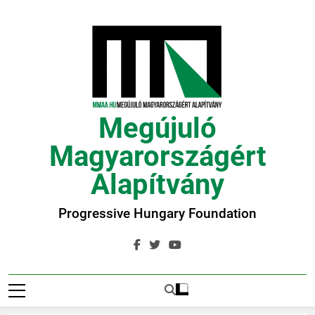
Ugrás
a
tartalomra
Megújuló
Magyarországért
Alapítvány
Progressive Hungary Foundation