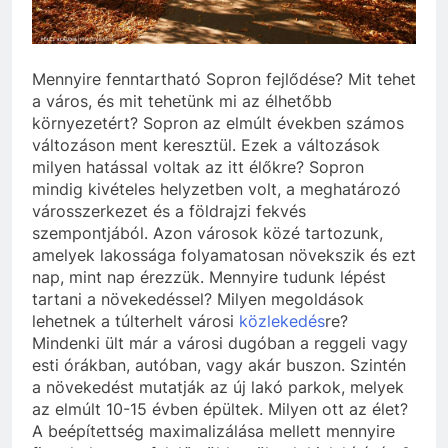
Mennyire fenntartható Sopron fejlődése? Mit tehet
a város, és mit tehetünk mi az élhetőbb
környezetért? Sopron az elmúlt években számos
változáson ment keresztül. Ezek a változások
milyen hatással voltak az itt élőkre? Sopron
mindig kivételes helyzetben volt, a meghatározó
városszerkezet és a földrajzi fekvés
szempontjából. Azon városok közé tartozunk,
amelyek lakossága folyamatosan növekszik és ezt
nap, mint nap érezzük. Mennyire tudunk lépést
tartani a növeked
éssel? Milyen megoldások
lehetnek a túlterhelt városi
közlekedés
re?
Mindenki ült már a városi dugóban a reggeli vagy
esti órákban, autóban, vagy akár buszon. Szintén
a növekedést mutatják az új lakó parkok, melyek
az elmúlt 10-15 évben épültek. Milyen ott az élet?
A beépítettség maximalizálása mellett mennyire