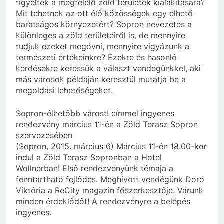
figyeltek a megfelelő zöld területek kialakítására?
Mit tehetnek az ott élő közösségek egy élhető
barátságos környezetért? Sopron nevezetes a
különleges a zöld területeiről is, de mennyire
tudjuk ezeket megóvni, mennyire vigyázunk a
természeti értékeinkre? Ezekre és hasonló
kérdésekre keressük a választ vendégünkkel, aki
más városok példáján keresztül mutatja be a
megoldási lehetőségeket.
Sopron-élhetőbb várost! címmel ingyenes
rendezvény március 11-én a Zöld Terasz Sopron
szervezésében
(Sopron, 2015. március 6) Március 11-én 18.00-kor
indul a Zöld Terasz Sopronban a Hotel
Wollnerban! Első rendezvényünk témája a
fenntartható fejlődés. Meghívott vendégünk Doró
Viktória a ReCity magazin főszerkesztője. Várunk
minden érdeklődőt! A rendezvényre a belépés
ingyenes.