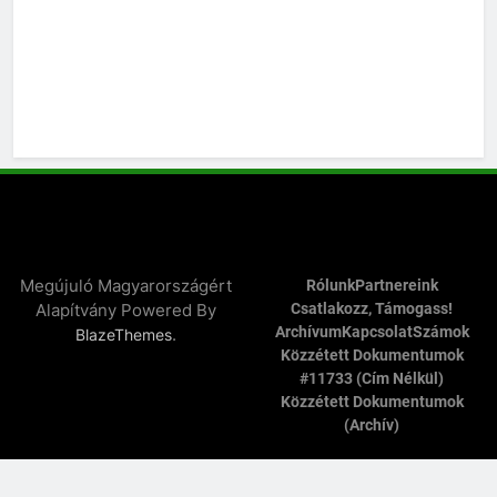
Megújuló Magyarországért
Rólunk
Partnereink
Alapítvány Powered By
Csatlakozz, Támogass!
Archívum
Kapcsolat
Számok
.
BlazeThemes
Közzétett Dokumentumok
#11733 (cím Nélkül)
Közzétett Dokumentumok
(archív)