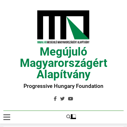
Ugrás
a
tartalomra
Megújuló
Magyarországért
Alapítvány
Progressive Hungary Foundation