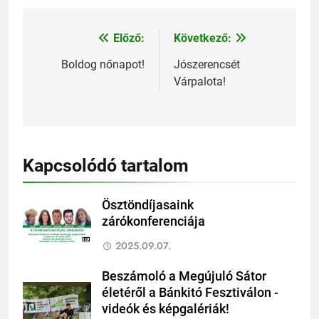
Előző:
Következő:
Bejegyzés
navigáció
Boldog nőnapot!
Jószerencsét
Várpalota!
Kapcsolódó tartalom
Ösztöndíjasaink
zárókonferenciája
2025.09.07.
Beszámoló a Megújuló Sátor
életéről a Bánkitó Fesztiválon -
videók és képgalériák!