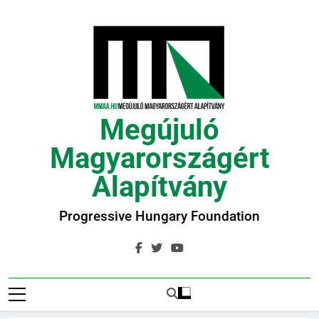
Ugrás
a
tartalomra
Megújuló
Magyarországért
Alapítvány
Progressive Hungary Foundation