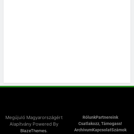
Megújuló Magyarországért
Rólunk
Partnereink
Alapítvány Powered By
Csatlakozz, Támogass!
Archívum
Kapcsolat
Számok
.
BlazeThemes