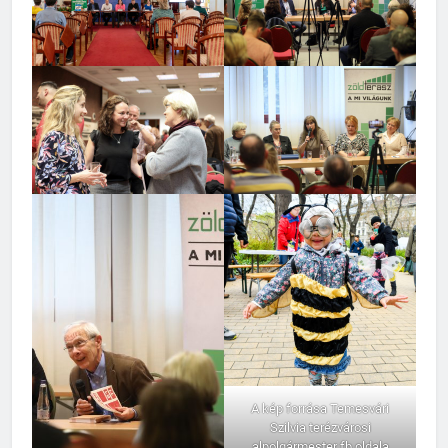
A kép forrása Temesvári
Szilvia terézvárosi
alpolgármester fb oldala