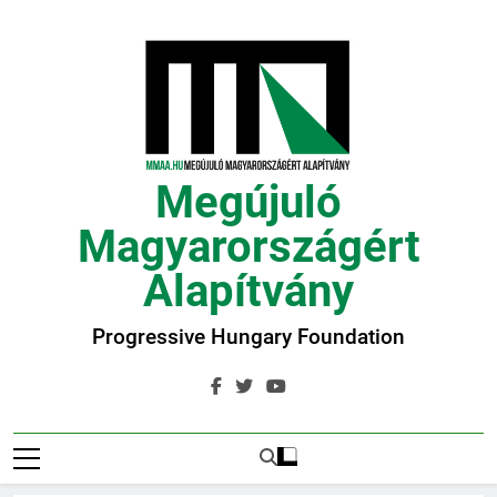
Ugrás
a
tartalomra
Megújuló
Magyarországért
Alapítvány
Progressive Hungary Foundation