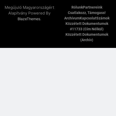
Megújuló Magyarországért
Rólunk
Partnereink
Alapítvány Powered By
Csatlakozz, Támogass!
Archívum
Kapcsolat
Számok
.
BlazeThemes
Közzétett Dokumentumok
#11733 (cím Nélkül)
Közzétett Dokumentumok
(archív)