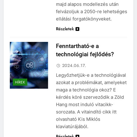
majd alapos modellezés után
felvázoljuk a 2050-re lehetséges
ellátási forgatókönyveket.
Részletek
Fenntartható-e a
technológiai fejlődés?
2024.06.17.
Legyőzhetjük-e a technológiával
azokat a problémákat, amelyeket
HÍREK
maga a technológia okoz? E
kérdés köré szerveződik a Zöld
Hang most induló vitacikk-
sorozata. A vitaindító cikk itt
olvasható Kis Miklós
klaviatúrájából.
Részletek