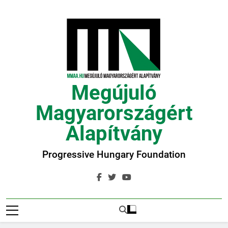
Ugrás
a
tartalomra
Megújuló
Magyarországért
Alapítvány
Progressive Hungary Foundation