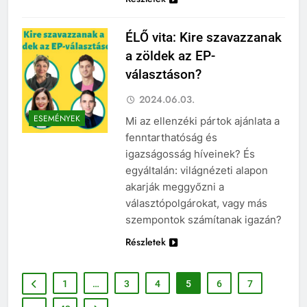
ÉLŐ vita: Kire szavazzanak
a zöldek az EP-
választáson?
2024.06.03.
ESEMÉNYEK
Mi az ellenzéki pártok ajánlata a
fenntarthatóság és
igazságosság híveinek? És
egyáltalán: világnézeti alapon
akarják meggyőzni a
választópolgárokat, vagy más
szempontok számítanak igazán?
Részletek
1
…
3
4
5
6
7