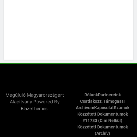
Megújuló Magyarországért
Rólunk
Partnereink
Alapítvány Powered By
Csatlakozz, Támogass!
Archívum
Kapcsolat
Számok
.
BlazeThemes
Közzétett Dokumentumok
#11733 (cím Nélkül)
Közzétett Dokumentumok
(archív)