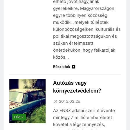
élhető jövőt hagyjanak
gyerekeikre. Magyarországon
egyre több ilyen közösség
működik, „melyek túlléptek
különbözőségeiken, kulturális és
politikai megosztottságukon és
szűken értelmezett
önérdekükön, hogy felkarolják
közös…
Részletek
Autózás vagy
környezetvédelem?
2015.02.26.
Az ENSZ adatai szerint évente
mintegy 7 millió emberéletet
HÍREK
követel a légszennyezés,