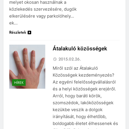
melyet okosan használnak a
közlekedés szervezésére, dugók
elkerülésére vagy parkolóhely…
ek…
Részletek
Átalakuló közösségek
2015.02.26.
Miről szól az Átalakuló
Közösségek kezdeményezés?
Az egyéni felelősségvállalásról
HÍREK
és a helyi közösségek erejéről.
Arról, hogy baráti körök,
szomszédok, lakóközösségek
kezükbe veszik a dolgok
irányítását, hogy élhetőbb,
boldogabb életet élhessenek és