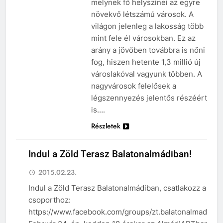
melynek fő helyszínei az egyre
növekvő létszámú városok. A
világon jelenleg a lakosság több
mint fele él városokban. Ez az
arány a jövőben továbbra is nőni
fog, hiszen hetente 1,3 millió új
városlakóval vagyunk többen. A
nagyvárosok felelősek a
légszennyezés jelentős részéért
is….
Részletek
Indul a Zöld Terasz Balatonalmádiban!
2015.02.23.
Indul a Zöld Terasz Balatonalmádiban, csatlakozz a
csoporthoz:
https://www.facebook.com/groups/zt.balatonalmadi
HÍREK