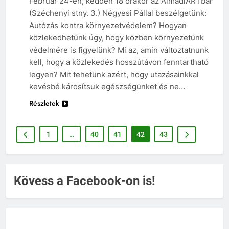
Február 24-én, kedden 18 órakor az AlmádiARTban
(Széchenyi stny. 3.) Négyesi Pállal beszélgetünk:
Autózás kontra környezetvédelem? Hogyan
közlekedhetünk úgy, hogy közben környezetünk
védelmére is figyelünk? Mi az, amin változtatnunk
kell, hogy a közlekedés hosszútávon fenntartható
legyen? Mit tehetünk azért, hogy utazásainkkal
kevésbé károsítsuk egészségünket és ne…
Részletek
1
…
40
41
42
43
Kövess a Facebook-on is!