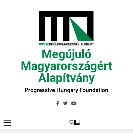
Ugrás
a
tartalomra
Megújuló
Magyarországért
Alapítvány
Progressive Hungary Foundation