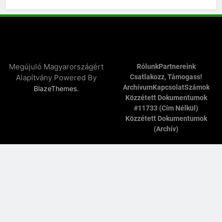
Megújuló Magyarországért
Rólunk
Partnereink
Alapítvány Powered By
Csatlakozz, Támogass!
Archívum
Kapcsolat
Számok
.
BlazeThemes
Közzétett Dokumentumok
#11733 (cím Nélkül)
Közzétett Dokumentumok
(archív)