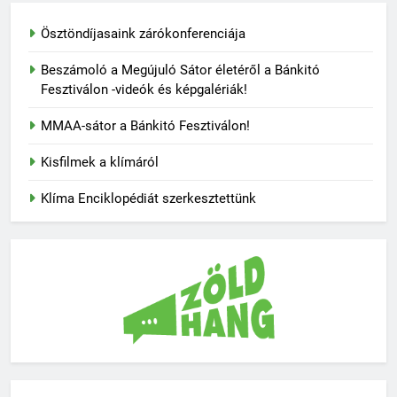
Ösztöndíjasaink zárókonferenciája
Beszámoló a Megújuló Sátor életéről a Bánkitó
Fesztiválon -videók és képgalériák!
MMAA-sátor a Bánkitó Fesztiválon!
Kisfilmek a klímáról
Klíma Enciklopédiát szerkesztettünk