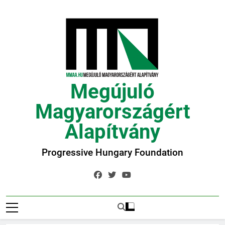
Ugrás
a
tartalomra
Megújuló
Magyarországért
Alapítvány
Progressive Hungary Foundation