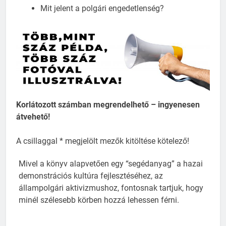
Mit jelent a polgári engedetlenség?
Korlátozott számban megrendelhető – ingyenesen
átvehető!
A csillaggal * megjelölt mezők kitöltése kötelező!
Mivel a könyv alapvetően egy “segédanyag” a hazai
demonstrációs kultúra fejlesztéséhez, az
állampolgári aktivizmushoz, fontosnak tartjuk, hogy
minél szélesebb körben hozzá lehessen férni.