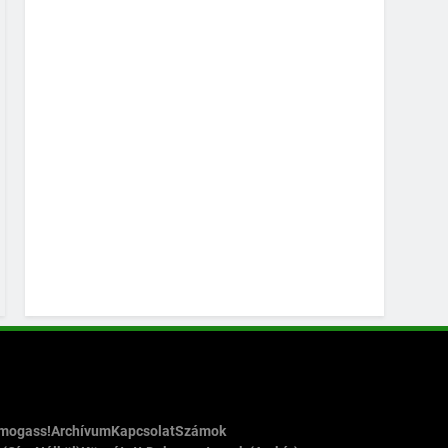
ámogass!
Archívum
Kapcsolat
Számok