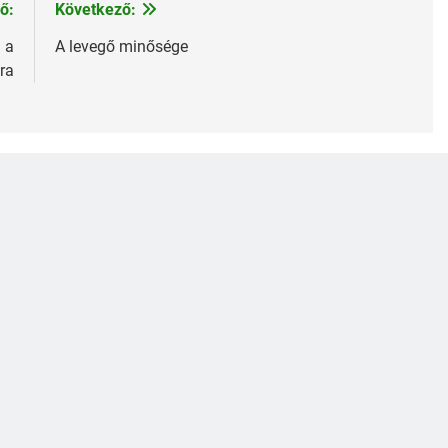
ő:
Következő:
 a
A levegő minősége
ra