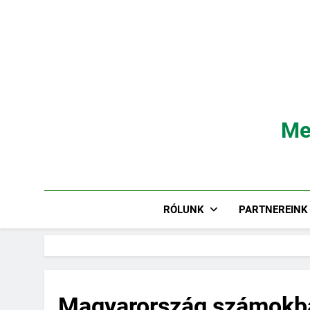
Ugrás
a
tartalomra
Me
RÓLUNK
PARTNEREINK
Magyarország számokb