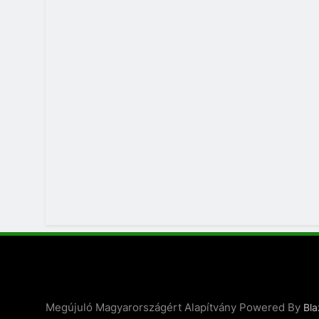
Megújuló Magyarországért Alapítvány Powered By
Bl