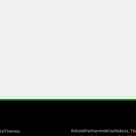
.
azeThemes
Rólunk
Partnereink
Csatlakozz, T