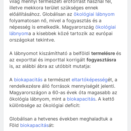
világ mennyi természeti erőforrást használ fel,
illetve mekkora terület szükséges ennek
előállításához. Globálisan az
ökológiai lábnyom
folyamatosan nő, mivel a fogyasztás és a
népesség is emelkedik. Magyarország
ökológiai
lábnyom
a a kisebbek közé tartozik az európai
országokat tekintve.
A lábnyomot kiszámítható a belföldi
termelésre
és
az exporttal és importtal korrigált
fogyasztásra
is, az alábbi ábra az utóbbit mutatja:
A
biokapacitás
a természet
eltartóképesség
ét, a
rendelkezésre álló források mennyiségét jelenti.
Magyarországon a 60-as évek óta magasabb az
ökológia lábnyom, mint a
biokapacitás
. A kettő
különbsége az ökológiai deficit:
Globálisan a hetvenes években meghaladtuk a
Föld
biokapacitás
át: