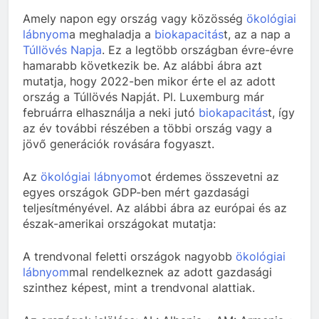
Amely napon egy ország vagy közösség
ökológiai
lábnyom
a meghaladja a
biokapacitás
t, az a nap a
Túllövés Napja
. Ez a legtöbb országban évre-évre
hamarabb következik be. Az alábbi ábra azt
mutatja, hogy 2022-ben mikor érte el az adott
ország a Túllövés Napját. Pl. Luxemburg már
februárra elhasználja a neki jutó
biokapacitás
t, így
az év további részében a többi ország vagy a
jövő generációk rovására fogyaszt.
Az
ökológiai lábnyom
ot érdemes összevetni az
egyes országok GDP-ben mért gazdasági
teljesítményével. Az alábbi ábra az európai és az
észak-amerikai országokat mutatja:
A trendvonal feletti országok nagyobb
ökológiai
lábnyom
mal rendelkeznek az adott gazdasági
szinthez képest, mint a trendvonal alattiak.