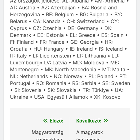
Az országok jelölése: AL: Albania • AM: Armenia •
AT: Austria • AZ: Azerbaijan • BA: Bosnia and
Herzegovina • BE: Belgium • BG: Bulgaria • BY:
Belarus • CA: Kanada • CH: Switzerland • CY:
Cyprus • CZ: Czechia • DE: Germany • DK:
Denmark • EE: Estonia • EL: Greece • ES: Spain •
FI: Finland • FR: France • GE: Georgia • HR:
Croatia • HU: Hungary • IE: Ireland • IS: Iceland •
IT: Italy • LI: Liechtenstein • LT: Lithuania •
LU:
Luxembourg• LV: Latvia • MD: Moldova • ME:
Montenegro • MK: North Macedonia • MT: Malta •
NL: Netherlands • NO: Norway • PL: Poland • PT:
Portugal • RO: Romania • RS: Serbia • SE: Sweden
• SI: Slovenia • SK: Slovakia • TR: Türkiye • UA:
Ukraine • USA: Egyesült Államok • XK: Kosovo
Előző:
Következő:
Bejegyzés
navigáció
Magyarország
A magyarok
számokban:
értékrendje