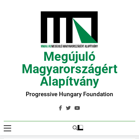
Ugrás
a
tartalomra
Megújuló
Magyarországért
Alapítvány
Progressive Hungary Foundation