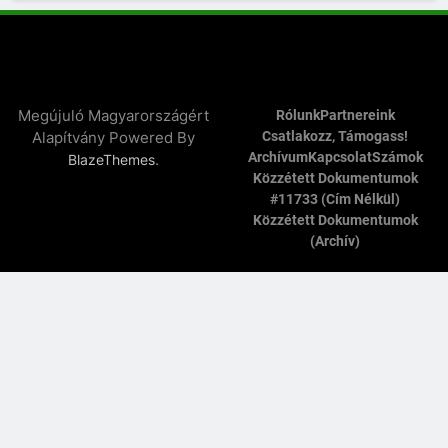
Megújuló Magyarországért
Rólunk
Partnereink
Alapítvány Powered By
Csatlakozz, Támogass!
Archívum
Kapcsolat
Számok
.
BlazeThemes
Közzétett Dokumentumok
#11733 (cím Nélkül)
Közzétett Dokumentumok
(archív)