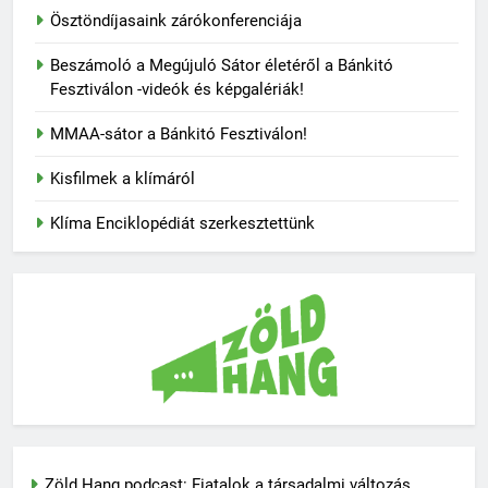
Ösztöndíjasaink zárókonferenciája
Beszámoló a Megújuló Sátor életéről a Bánkitó
Fesztiválon -videók és képgalériák!
MMAA-sátor a Bánkitó Fesztiválon!
Kisfilmek a klímáról
Klíma Enciklopédiát szerkesztettünk
Zöld Hang podcast: Fiatalok a társadalmi változás