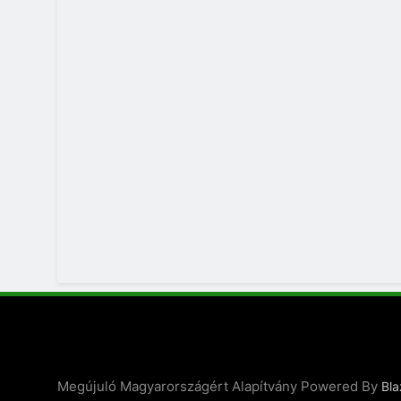
Megújuló Magyarországért Alapítvány Powered By
Bl