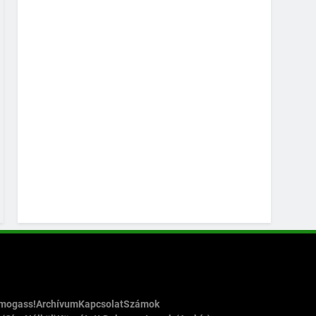
ámogass!
Archívum
Kapcsolat
Számok