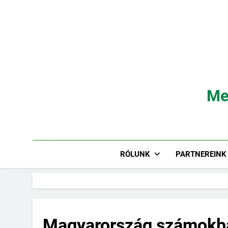
Ugrás
a
tartalomra
Me
RÓLUNK
PARTNEREINK
Magyarország számokb