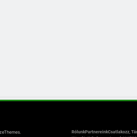
.
azeThemes
Rólunk
Partnereink
Csatlakozz, T