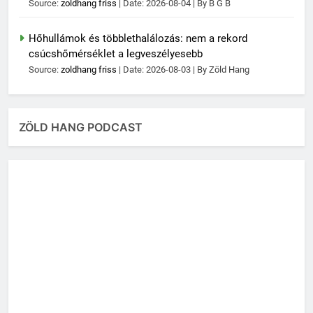
Source:
zoldhang friss
Date: 2026-08-04
By B G B
Hőhullámok és többlethalálozás: nem a rekord
csúcshőmérséklet a legveszélyesebb
Source:
zoldhang friss
Date: 2026-08-03
By Zöld Hang
ZÖLD HANG PODCAST