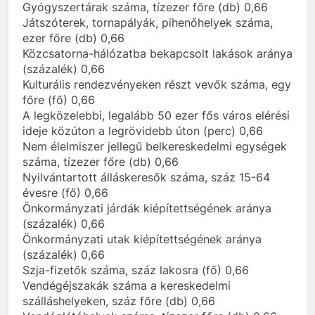
Gyógyszertárak száma, tízezer főre (db) 0,66
Játszóterek, tornapályák, pihenőhelyek száma,
ezer főre (db) 0,66
Közcsatorna-hálózatba bekapcsolt lakások aránya
(százalék) 0,66
Kulturális rendezvényeken részt vevők száma, egy
főre (fő) 0,66
A legközelebbi, legalább 50 ezer fős város elérési
ideje közúton a legrövidebb úton (perc) 0,66
Nem élelmiszer jellegű belkereskedelmi egységek
száma, tízezer főre (db) 0,66
Nyilvántartott álláskeresők száma, száz 15-64
évesre (fő) 0,66
Önkormányzati járdák kiépítettségének aránya
(százalék) 0,66
Önkormányzati utak kiépítettségének aránya
(százalék) 0,66
Szja-fizetők száma, száz lakosra (fő) 0,66
Vendégéjszakák száma a kereskedelmi
szálláshelyeken, száz főre (db) 0,66