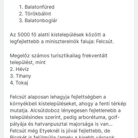
Balatonfüred
Törökbálint
Balatonboglár
Az 5000 fő alatti kistelepülések között a
legfejlettebb a miniszterelnök faluja: Felcsút.
Megelőz számos turisztikailag frekventált
települést, mint
2. Hévíz
3. Tihany
4. Tokaj
Felcsút alaposan lehagyja fejlettségben a
környékbeli kistelepüléseket, ahogy a fenti térkép
mutatja. Alcsútdoboz lényegesen fejletlenebb a
településindex szerint, pedig arborétuma, golf-
pályája és hatvanpusztai majorsága is van…
Felcsút még Etyeknél is jóval fejlettebb, de
Bicskét is felülmúlja (amely a kisebb városok