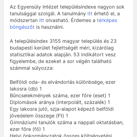
Az Egyensúly Intézet településindexe nagyon sok
tanulsággal szolgál. A tanulmány
itt
érhető el, a
módszertan
itt
olvasható. Érdemes a
térképes
böngészőt
is használni.
A településindex 3155 magyar település és 23
budapesti kerület fejlettségét méri, kizárólag
statisztikai adatok alapján. 53 indikátort vesz
figyelembe, de ezeket a sor végén található
számmal súlyozza:
Belföldi oda- és elvándorlás különbsége, ezer
lakosra (db) 1
Bűncselekmények száma, ezer főre (eset) 1
Diplomások aránya (interpolált, százalék) 1
Egy lakosra jutó, szja-alapot képező belföldi
jövedelem összege (Ft) 1
Gimnáziumi tanulók száma a nappali oktatásban,
ezer főre (fő) 1
Helyi önkormányzatok összes költségvetési