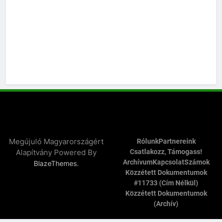
Megújuló Magyarországért
Rólunk
Partnereink
Alapítvány Powered By
Csatlakozz, Támogass!
Archívum
Kapcsolat
Számok
.
BlazeThemes
Közzétett Dokumentumok
#11733 (cím Nélkül)
Közzétett Dokumentumok
(archív)