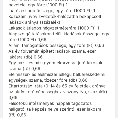
bevétele, egy főre (1000 Ft) 1
Iparűzési adó összege, egy főre (1000 Ft) 1
Közüzemi ivóvízvezeték-hálózatba bekapcsolt
lakások aránya (százalék) 1
Lakások átlagos négyzetméterára (1000 Ft) 1
Alapszolgáltatásokon felüli kiadások összege, egy
főre (1000 Ft) 0,66
Állami támogatások összege, egy főre (Ft) 0,66
Az év folyamán épített lakások száma, ezer
lakásra (db) 0,66
Egy házi- és házi gyermekorvosra jutó lakosok
száma (fő) 0,66
Élelmiszer- és élelmiszer jellegű belkereskedelmi
egységek száma, tízezer főre (db) 0,66
Eltartottsági ráta (0–14 és 65 év felettiek aránya
az aktív korú népességhez viszonyítva, százalék)
0,66
Felsőfokú intézmények nappali tagozatos
hallgatói (a képzés helye szerint), ezer lakosra
(fő) 0,66