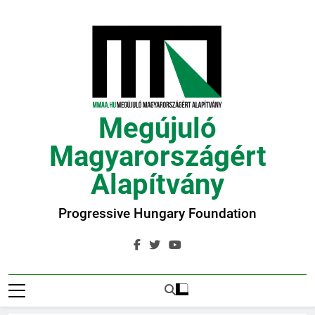
Ugrás
a
tartalomra
Megújuló
Magyarországért
Alapítvány
Progressive Hungary Foundation