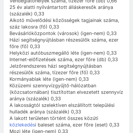
Vendéglátóhelyek száma, tízezer főre (db) 0,66
25 év alatti nyilvántartott álláskeresők aránya
(százalék) 0,33
Alkotó művelődési közösségek tagjainak száma,
száz lakosra (fő) 0,33
Bevásárlóközpontok (városok) (igen-nem) 0,33
Házi segítségnyújtásban részesülők száma, ezer
főre (fő) 0,33
Helyközi autóbuszmegálló léte (igen-nem) 0,33
Internet-előfizetések száma, ezer főre (db) 0,33
Jelzőrendszeres házi segítségnyújtásban
részesülők száma, tízezer főre (fő) 0,33
Kormányablak léte (igen-nem) 0,33
Közüzemi szennyvízgyűjtő-hálózatban
(közcsatornában) tisztítottan elvezetett szennyvíz
aránya (százalék) 0,33
A lakosságtól szelektíven elszállított települési
hulladék aránya (százalék) 0,33
A lakott területen történt összes közúti
közlekedés
i baleset száma, ezer főre (eset) 0,33
Mozi léte (igen-nem) 0,33