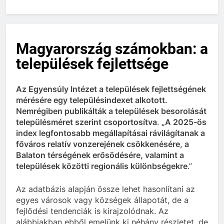
Magyarország számokban: a
települések fejlettsége
Az Egyensúly Intézet a települések fejlettségének
mérésére egy településindexet alkotott.
Nemrégiben publikálták a települések besorolását
településméret szerint csoportosítva
.
„A 2025-ös
index legfontosabb megállapításai rávilágítanak a
főváros relatív vonzerejének csökkenésére, a
Balaton térségének erősödésére, valamint a
települések közötti regionális különbségekre
.”
Az adatbázis alapján össze lehet hasonlítani az
egyes városok vagy községek állapotát, de a
fejlődési tendenciák is kirajzolódnak. Az
alábbiakban ebből emelünk ki néhány részletet, de