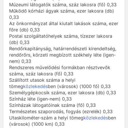
Múzeumi látogatók száma, száz lakosra (fő) 0,33
Működő kórházi ágyak száma, ezer lakosra (db)
0,33
Az önkormányzat által kiutalt lakások száma, ezer
főre (db) 0,33
Postai szolgáltatóhelyek száma, tízezer lakosra
(db) 0,33
Rendőrkapitányság, határrendészeti kirendeltség,
rendőrőrs, körzeti megbízott székhely léte (igen-
nem) 0,33
Rendszeres művelődési formákban résztvevők
száma, száz lakosra (fő) 0,33
Szállított utasok száma a helyi
tömeg
közlekedés
ben (városok) (1000 fő) 0,33
Személygépkocsik száma, ezer lakosra (db) 0,33
Színház léte (igen-nem) 0,33
Színházak látogatóinak száma (fő) 0,33
Természetes szaporodás, fogyás (ezrelék) 0,33
Utaskilométer-szám a helyi tömeg
közlekedés
ben
(városok) (1000 km) 0,33