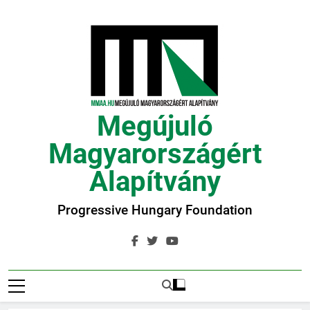
Ugrás
a
tartalomra
Megújuló
Magyarországért
Alapítvány
Progressive Hungary Foundation