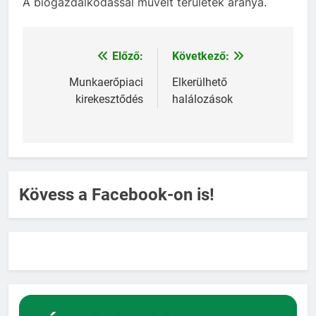
A biogazdálkodással művelt területek aránya.
Előző:
Következő:
Bejegyzés
navigáció
Munkaerőpiaci
Elkerülhető
kirekesztődés
halálozások
Kövess a Facebook-on is!